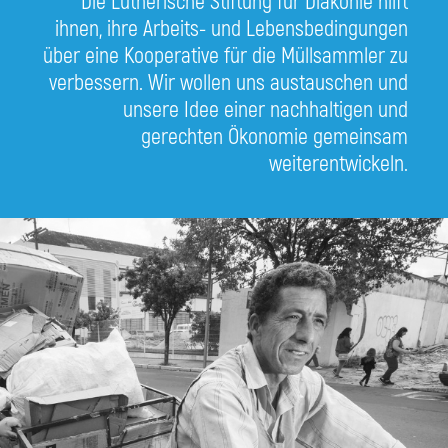
Die Lutherische Stiftung für Diakonie hilft
ihnen, ihre Arbeits- und Lebensbedingungen
über eine Kooperative für die Müllsammler zu
verbessern. Wir wollen uns austauschen und
unsere Idee einer nachhaltigen und
gerechten Ökonomie gemeinsam
weiterentwickeln.