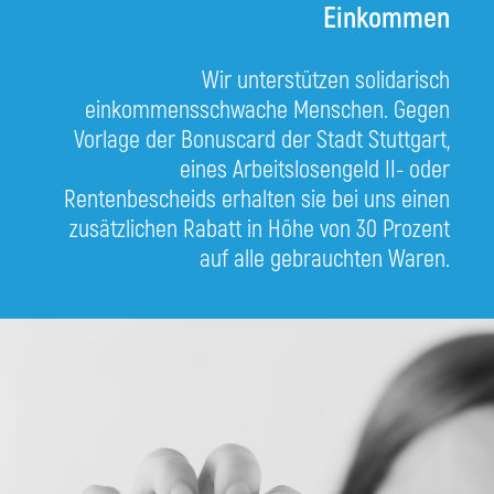
Einkommen
Wir unterstützen solidarisch
einkommensschwache Menschen. Gegen
Vorlage der Bonuscard der Stadt Stuttgart,
eines Arbeitslosengeld II- oder
Rentenbescheids erhalten sie bei uns einen
zusätzlichen Rabatt in Höhe von 30 Prozent
auf alle gebrauchten Waren.